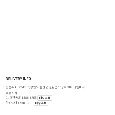
DELIVERY INFO
반품주소 :
(24000)강원도 철원군 철원읍 묘장로 382 비엠미곡
배송조회
CJ대한통운 1588-1255
배송추적
한진택배 1588-0011
배송추적