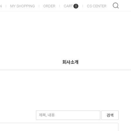
N
MY SHOPPING
ORDER
CART
CS CENTER
0
회사소개
검색